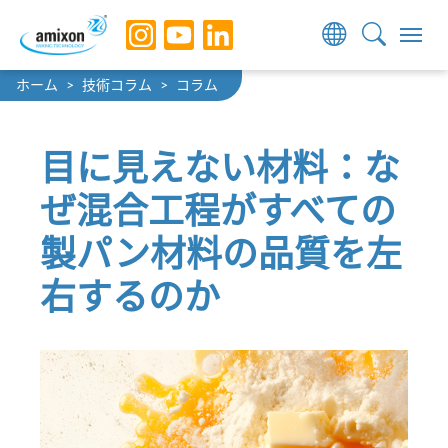
Skip to main navigation
Skip to main content
Skip to page footer
You are here:
ホーム
技術コラム
コラム
目に見えない材料：な
ぜ混合工程がすべての
製パン材料の品質を左
右するのか