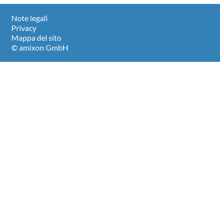
Note legali
Privacy
Mappa del sito
© amixon GmbH