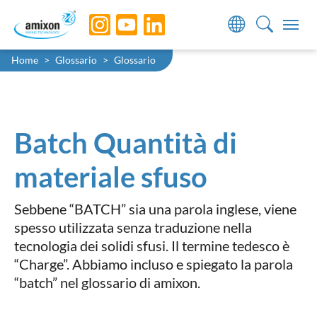
Skip to main navigation
Skip to main content
Skip to page footer
You are here:
Home
Glossario
Glossario
Batch Quantità di
materiale sfuso
Sebbene “BATCH” sia una parola inglese, viene
spesso utilizzata senza traduzione nella
tecnologia dei solidi sfusi. Il termine tedesco è
“Charge”. Abbiamo incluso e spiegato la parola
“batch” nel glossario di amixon.