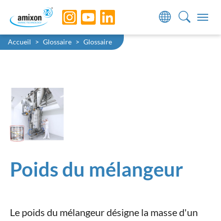
Skip to main navigation
Skip to main content
Skip to page footer
You are here:
Accueil
Glossaire
Glossaire
Poids du mélangeur
Le poids du mélangeur désigne la masse d'un