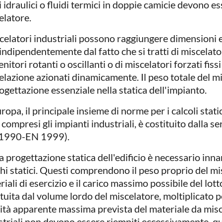
i idraulici o fluidi termici in doppie camicie devono e
elatore.
scelatori industriali possono raggiungere dimensioni 
 indipendentemente dal fatto che si tratti di miscelato
nitori rotanti o oscillanti o di miscelatori forzati fissi
elazione azionati dinamicamente. Il peso totale del 
ogettazione essenziale nella statica dell'impianto.
ropa, il principale insieme di norme per i calcoli static
, compresi gli impianti industriali, è costituito dalla 
1990-EN 1999).
a progettazione statica dell'edificio è necessario inna
chi statici. Questi comprendono il peso proprio del mi
iali di esercizio e il carico massimo possibile del lot
tuita dal volume lordo del miscelatore, moltiplicato pe
ità apparente massima prevista del materiale da misce
striali non devono essere riempiti eccessivamente, q