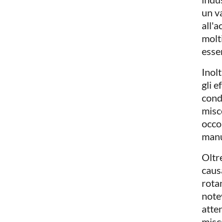
un v
all'a
molt
esser
Inolt
gli e
cond
misc
occor
manu
Oltre
caus
rota
note
atten
misce