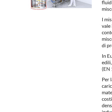
fluid
misc
I mi
vale
conte
misc
di pr
In Eu
edili
(EN 
Per l
cari
mater
costi
dens
indu