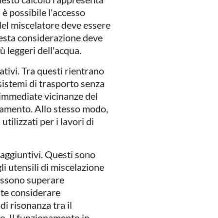
è possibile l'accesso
o del miscelatore deve essere
uesta considerazione deve
ù leggeri dell'acqua.
ativi. Tra questi rientrano
, sistemi di trasporto senza
 immediate vicinanze del
tamento. Allo stesso modo,
tilizzati per i lavori di
i aggiuntivi. Questi sono
i utensili di miscelazione
possono superare
nte considerare
di risonanza tra il
io. Il funzionamento in