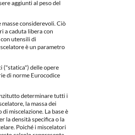
ssere aggiunti al peso del
e masse considerevoli. Ciò
ri a caduta libera con
 con utensili di
miscelatore è un parametro
i ("statica") delle opere
serie di norme Eurocodice
nzitutto determinare tutti i
scelatore, la massa dei
to di miscelazione. La base è
r la densità specifica o la
lare. Poiché i miscelatori
uesto calcolo rappresenta