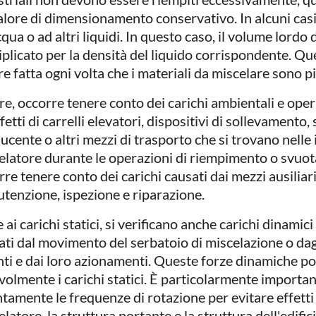
alore di dimensionamento conservativo. In alcuni casi 
cqua o ad altri liquidi. In questo caso, il volume lord
iplicato per la densità del liquido corrispondente. Q
e fatta ogni volta che i materiali da miscelare sono pi
re, occorre tenere conto dei carichi ambientali e oper
ffetti di carrelli elevatori, dispositivi di sollevamento
ucente o altri mezzi di trasporto che si trovano nelle
elatore durante le operazioni di riempimento o svuo
re tenere conto dei carichi causati dai mezzi ausiliari u
tenzione, ispezione e riparazione.
 ai carichi statici, si verificano anche carichi dinamic
ati dal movimento del serbatoio di miscelazione o dagl
nti e dai loro azionamenti. Queste forze dinamiche 
volmente i carichi statici. È particolarmente importa
tamente le frequenze di rotazione per evitare effetti 
latore, la struttura portante e la struttura dell'edific