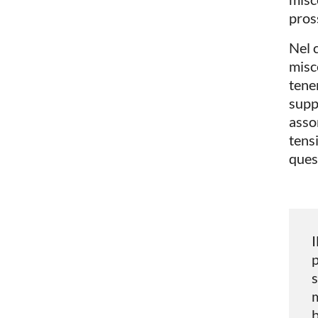
pros
Nel c
misc
tener
supp
asso
tens
quest
I
p
s
m
b