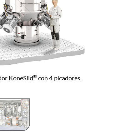
®
dor KoneSlid
con 4 picadores.