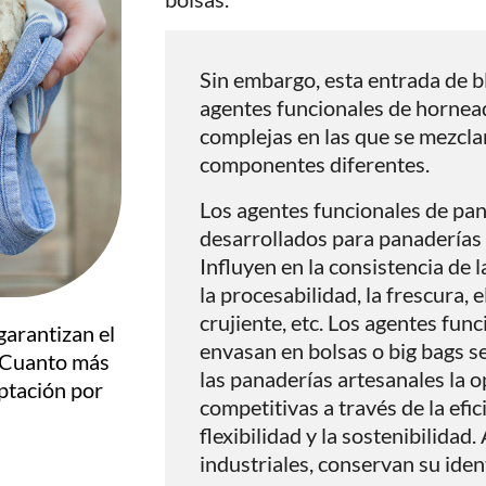
Sin embargo, esta entrada de bl
agentes funcionales de hornead
complejas en las que se mezcl
componentes diferentes.
Los agentes funcionales de pan
desarrollados para panaderías 
Influyen en la consistencia de l
la procesabilidad, la frescura, e
crujiente, etc. Los agentes func
garantizan el
envasan en bolsas o big bags s
. Cuanto más
las panaderías artesanales la 
ptación por
competitivas a través de la efici
flexibilidad y la sostenibilidad
industriales, conservan su iden