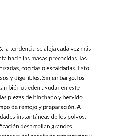
s
, la tendencia se aleja cada vez más
nta hacia las masas precocidas, las
izadas, cocidas o escaldadas. Esto
os y digeribles. Sin embargo, los
 también pueden ayudar en este
das piezas de hinchado y hervido
empo de remojo y preparación. A
edades instantáneas de los polvos.
ficación desarrollan grandes
eniencia del agente de panificación y