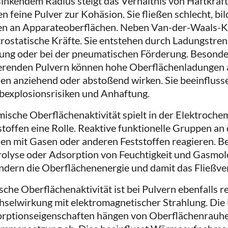
sinkendem Radius steigt das Verhältnis von Haftkraf
en feine Pulver zur Kohäsion. Sie fließen schlecht, b
en an Apparateoberflächen. Neben Van-der-Waals-K
trostatische Kräfte. Sie entstehen durch Ladungstre
ung oder bei der pneumatischen Förderung. Besonder
ierenden Pulvern können hohe Oberflächenladungen a
en anziehend oder abstoßend wirken. Sie beeinfluss
bexplosionsrisiken und Anhaftung.
ische Oberflächenaktivität spielt in der Elektrochem
stoffen eine Rolle. Reaktive funktionelle Gruppen an 
en mit Gasen oder anderen Feststoffen reagieren. Bei
olyse oder Adsorption von Feuchtigkeit und Gasmole
ndern die Oberflächenenergie und damit das Fließve
sche Oberflächenaktivität ist bei Pulvern ebenfalls re
selwirkung mit elektromagnetischer Strahlung. Die
rptionseigenschaften hängen von Oberflächenrauhei