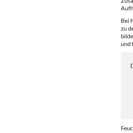
Zusa
Aufh
Bei 
zu d
bild
und 
D
Feuc