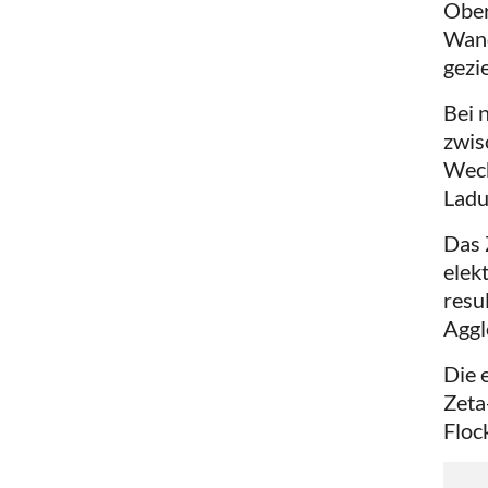
Ober
Wand
gezi
Bei 
zwis
Wech
Ladu
Das 
elek
resu
Aggl
Die 
Zeta
Floc