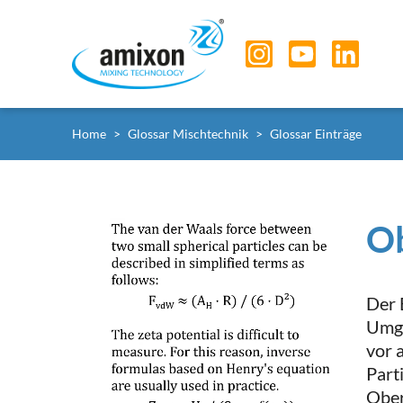
Skip to main navigation
Skip to main content
Skip to page footer
Sie sind hier:
Home
Glossar Mischtechnik
Glossar Einträge
Ob
Der 
Umge
vor 
Part
Ober