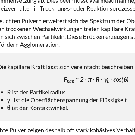
mmensetzung ab. Dies beeinflusst Wärmeaufnahme, 
eizverhalten in Trocknungs- oder Reaktionsprozesse
feuchten Pulvern erweitert sich das Spektrum der Obe
en trockenen Wechselwirkungen treten kapillare Kräf
en sich zwischen Partikeln. Diese Brücken erzeugen 
fördern Agglomeration.
ie kapillare Kraft lässt sich vereinfacht beschreiben 
F
≈ 2 · π · R · γ
· cos(θ)
kap
L
R ist der Partikelradius
γ
ist die Oberflächenspannung der Flüssigkeit
L
θ ist der Kontaktwinkel.
hte Pulver zeigen deshalb oft stark kohäsives Verhal