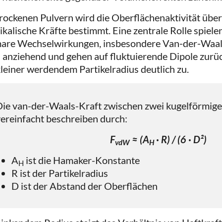
trockenen Pulvern wird die Oberflächenaktivität üb
ikalische Kräfte bestimmt. Eine zentrale Rolle spiel
are Wechselwirkungen, insbesondere Van‑der‑Waals
s anziehend und gehen auf fluktuierende Dipole zurü
kleiner werdendem Partikelradius deutlich zu.
ie van-der-Waals-Kraft zwischen zwei kugelförmigen 
ereinfacht beschreiben durch:
F
≈ (A
· R) / (6 · D²)
vdW
H
A
ist die Hamaker-Konstante
H
R ist der Partikelradius
D ist der Abstand der Oberflächen