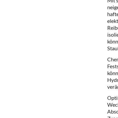
Mit 
neig
haft
elek
Reib
isol
könn
Stau
Chem
Fest
könn
Hydr
verä
Opti
Wech
Abso