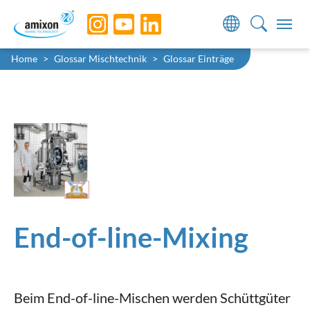
Skip to main navigation
Skip to main content
Skip to page footer
Sie sind hier:
Home
Glossar Mischtechnik
Glossar Einträge
End-of-line-Mixing
Beim End-of-line-Mischen werden Schüttgüter