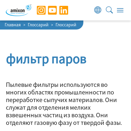
Skip to main navigation
Skip to main content
Skip to page footer
You are here:
Главная
Глоссарий
Глоссарий
фильтр паров
Пылевые фильтры используются во
многих областях промышленности по
переработке сыпучих материалов. Они
служат для отделения мелких
взвешенных частиц из воздуха. Они
отделяют газовую фазу от твердой фазы.