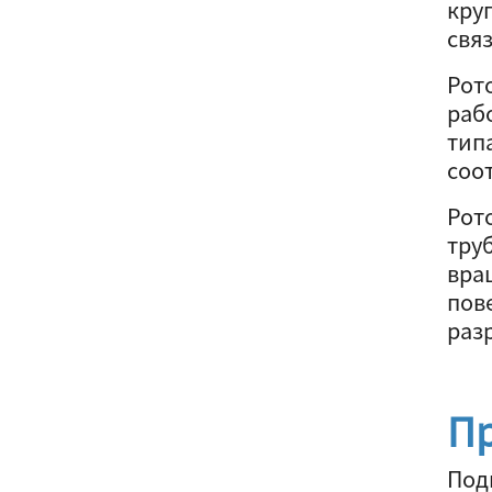
кру
свя
Рот
раб
тип
соот
Рот
тру
вра
пов
раз
Пр
Под