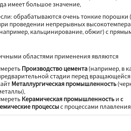
гда имеет большое значение,
если: обрабатываются очень тонкие порошки (
при проведении непрерывных высокотемпера
(например, кальцинирование, обжиг) с прямы
ичными областями применения являются
умереть
Производство цемента
(например, в к
предварительной стадии перед вращающейся 
сайт
Металлургическая промышленность
(чер
металлы),
умереть
Керамическая промышленность
и
c
гемические процессы
с процессами плавления