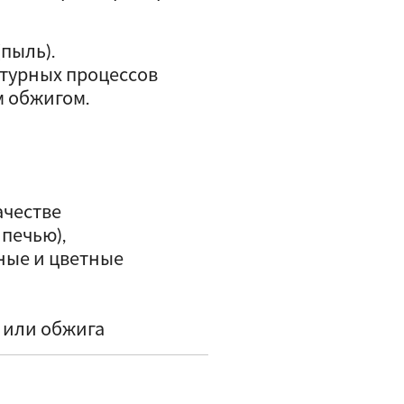
пыль).
турных процессов
м обжигом.
ачестве
печью),
ные и цветные
 или обжига