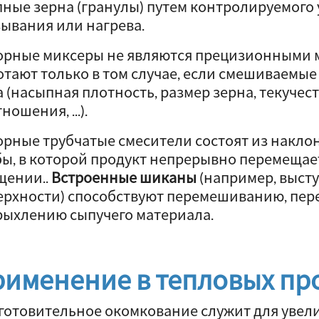
пные зерна (гранулы) путем контролируемого
зывания или нагрева.
орные миксеры не являются прецизионными 
отают только в том случае, если смешиваемы
а (насыпная плотность, размер зерна, текучес
ношения, ...).
орные трубчатые смесители состоят из накл
бы, в которой продукт непрерывно перемеща
щении..
Встроенные шиканы
(например, выст
ерхности) способствуют перемешиванию, пе
рыхлению сыпучего материала.
именение в тепловых пр
готовительное окомкование служит для увели