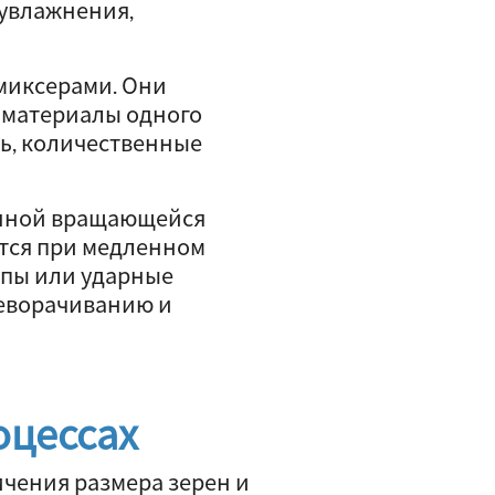
 увлажнения,
миксерами. Они
е материалы одного
ть, количественные
онной вращающейся
ется при медленном
упы или ударные
реворачиванию и
оцессах
чения размера зерен и