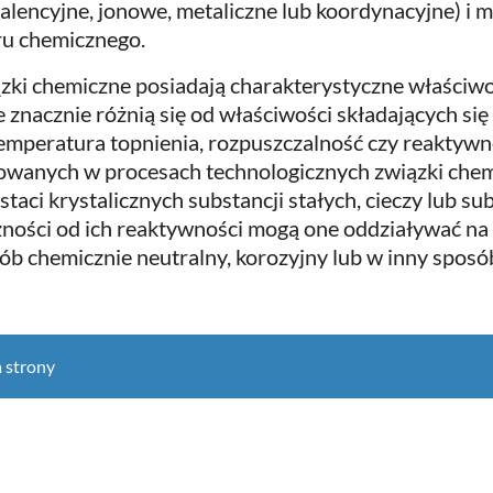
alencyjne, jonowe, metaliczne lub koordynacyjne) i 
u chemicznego.
zki chemiczne posiadają charakterystyczne właściwoś
e znacznie różnią się od właściwości składających się
temperatura topnienia, rozpuszczalność czy reaktyw
owanych w procesach technologicznych związki che
staci krystalicznych substancji stałych, cieczy lub s
żności od ich reaktywności mogą one oddziaływać na 
ób chemicznie neutralny, korozyjny lub w inny sposó
 strony