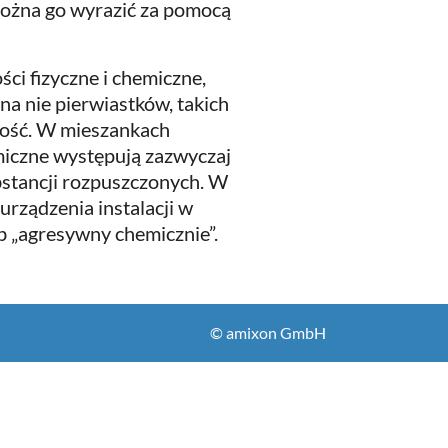
można go wyrazić za pomocą
ci fizyczne i chemiczne,
 na nie pierwiastków, takich
ność. W mieszankach
miczne występują zazwyczaj
ubstancji rozpuszczonych. W
urządzenia instalacji w
b „agresywny chemicznie”.
© amixon GmbH