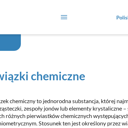
Polis
iązki chemiczne
zek chemiczny to jednorodna substancja, której najmn
cząsteczki, zespoły jonów lub elementy krystaliczne – 
h różnych pierwiastków chemicznych występujących
hiometrycznym. Stosunek ten jest określony przez w