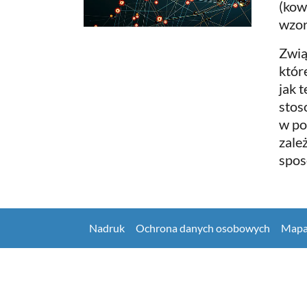
(kow
wzor
Zwią
któr
jak 
stos
w po
zale
spos
Nadruk
Ochrona danych osobowych
Mapa