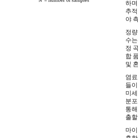
하며
추적
야 
정량
수는
정 
합 
및 
염료
들이
미세
분포
통해
출할
마이
혼합