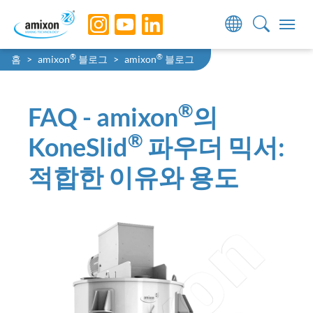
Skip to main navigation
Skip to main content
Skip to page footer
You are here:
®
®
홈
amixon
블로그
amixon
블로그
®
FAQ - amixon
의
®
KoneSlid
파우더 믹서:
적합한 이유와 용도