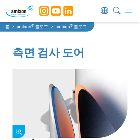
Skip to main navigation
Skip to main content
Skip to page footer
You are here:
®
®
홈
amixon
블로그
amixon
블로그
측면 검사 도어