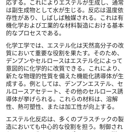
応する。これによりエステルが生成し、通常
は副生成物として水が生じる。反応は温度依
存性があり、しばしば触媒される。これは有
機化学および工業的な材料製造における基本
的なプロセスである。
化学工学では、エステル化は天然高分子の改
質において重要な役割を果たす。そのため、
デンプンやセルロースはエステル化によって
意図的に化学的に改質できる。これにより、
新たな物理的性質を備えた機能化誘導体が生
成する。例としては、デンプンエステル、セ
ルロースアセテート、その他のセルロース誘
導体が挙げられる。これらの材料は、溶解
性、熱可塑性、または加工性が向上する。
エステル化反応は、多くのプラスチックの製
造においても中心的な役割を担う。制御され