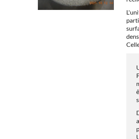
L'un
parti
surf
dens
Cell
U
P
m
ê
s
D
a
p
U