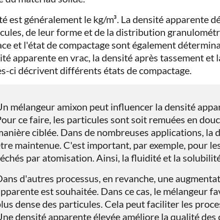
ité est généralement le kg/m³. La densité apparente dé
cules, de leur forme et de la distribution granulométr
ace et l'état de compactage sont également détermina
ité apparente en vrac, la densité après tassement et l
es-ci décrivent différents états de compactage.
n mélangeur amixon peut influencer la densité appar
our ce faire, les particules sont soit remuées en dou
anière ciblée. Dans de nombreuses applications, la 
tre maintenue. C'est important, par exemple, pour le
échés par atomisation. Ainsi, la fluidité et la solubili
ans d'autres processus, en revanche, une augmentati
pparente est souhaitée. Dans ce cas, le mélangeur f
lus dense des particules. Cela peut faciliter les proce
ne densité apparente élevée améliore la qualité des