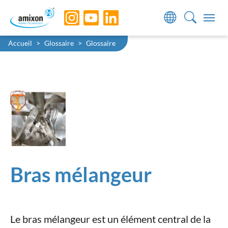
Skip to main navigation
Skip to main content
Skip to page footer
You are here:
Accueil
Glossaire
Glossaire
Bras mélangeur
Le bras mélangeur est un élément central de la