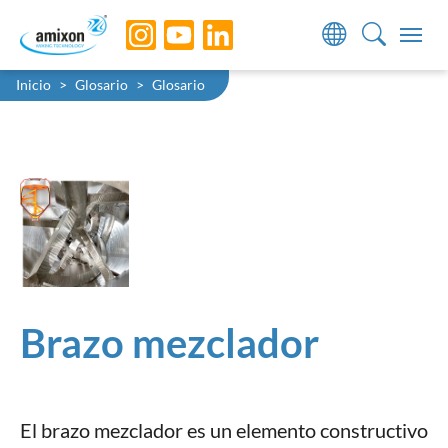
Skip to main navigation
Skip to main content
Skip to page footer
You are here:
Inicio
Glosario
Glosario
Brazo mezclador
El brazo mezclador es un elemento constructivo