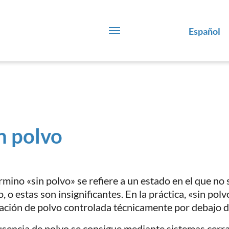
Español
n polvo
érmino «sin polvo» se refiere a un estado en el que n
, o estas son insignificantes. En la práctica, «sin polv
ración de polvo controlada técnicamente por debajo de
usencia de polvo se consigue mediante sistemas cerr