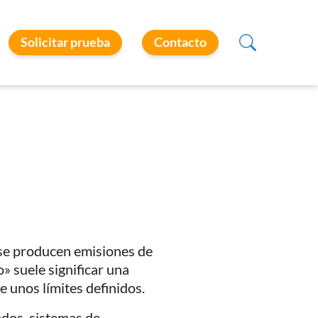
Solicitar prueba
Contacto
o se producen emisiones de
o» suele significar una
 unos límites definidos.
ados, sistemas de