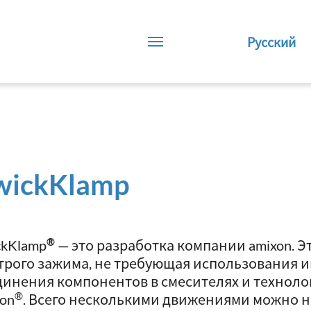
Русский
wickKlamp
®
ckKlamp
— это разработка компании amixon. Э
трого зажима, не требующая использования и
динения компонентов в смесителях и техноло
®
xon
. Всего несколькими движениями можно 