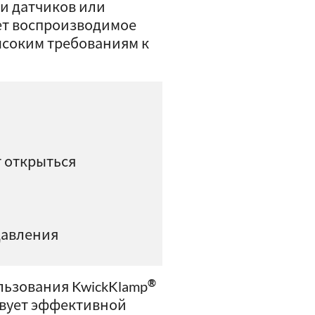
и датчиков или
ает воспроизводимое
ысоким требованиям к
 открыться
давления
®
льзования KwickKlamp
твует эффективной