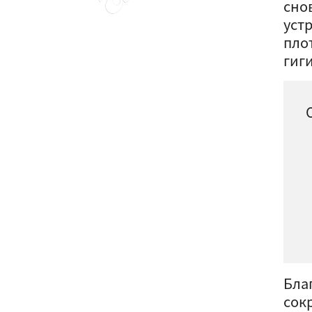
сно
уст
пло
гиг
Бла
сок