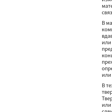
мат
свя
В м
ком
вда
или
пре
кон
пре
опр
или
В т
тве
Тве
или
сдв