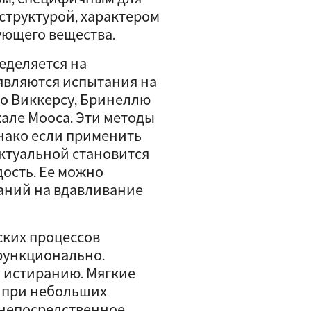
 структурой, характером
ующего вещества.
еделяется на
являются испытания на
по Виккерсу, Бринеллю
кале Мооса. Эти методы
нако если применить
актуальной становится
дость. Ее можно
аний на вдавливание
ских процессов
 функционально.
 истиранию. Мягкие
е при небольших
 непосредственное