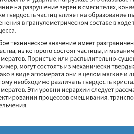
яние на разрушение зерен в смесителях, конв
же твердость частиц влияет на образование пы
енения в гранулометрическом составе в ходе
цесса.
бое техническое значение имеет разграниче
ества, из которого состоят частицы, и механ
омератов. Пористые или распылительно-суше
ример, могут состоять из механически тверды
ако в виде агломерата они в целом мягкие и л
тому необходимо различать твердость кристал
омератов. Эти уровни иерархии следует рассм
ектировании процессов смешивания, транспо
ельчения.