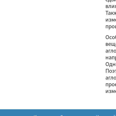
вли
Так
изм
про
Осо
вещ
агл
нап
Одн
Поэ
агл
про
изм