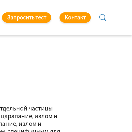
Запросить тест
Контакт
отдельной частицы
 царапание, излом и
пание, излом и
вом, специфичным для