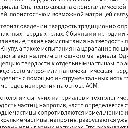
ериала. Она тесно связана с кристаллической
зей, пористостью и возможной матрицей связ
атериаловедении твердость традиционно опр
пактных твердых телах. Обычными методами 
вливание, такие как испытания на твердость 
 Кнупу, а также испытания на царапание по ш
дполагают наличие сплошного материала. Од
цепцию твердости к отдельным частицам, то 
жде всего микро- или наномеханическая твер
еделить с помощью инструментальных испыт
 методов измерения на основе АСМ.
ехнологии сыпучих материалов и технологиче
рдость частиц, напротив, часто определяется
рдые частицы сопротивляются измельчению и
 хрупкие частицы, напротив, разрушаются уж
иговых или ударных нагрузках. Это оказывает