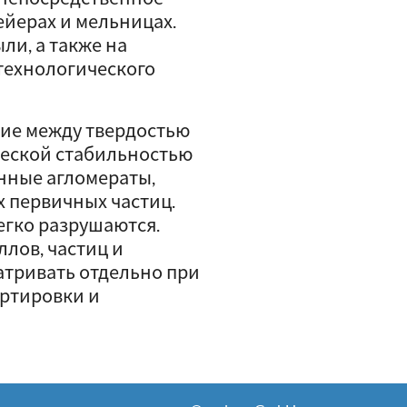
ейерах и мельницах.
ли, а также на
 технологического
ние между твердостью
ической стабильностью
нные агломераты,
х первичных частиц.
егко разрушаются.
лов, частиц и
атривать отдельно при
ртировки и