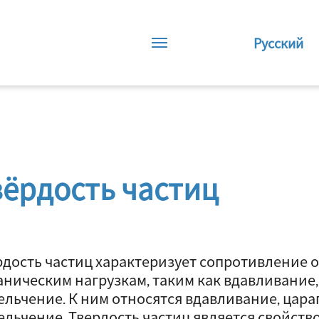
Русский
вёрдость частиц
рдость частиц характеризует сопротивление 
аническим нагрузкам, таким как вдавливание,
ельчение. К ним относятся вдавливание, цара
ельчение. Твердость частиц является свойст