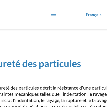
Français
reté des particules
reté des particules décrit la résistance d'une particu
raintes mécaniques telles que l'indentation, le rayage,
inclut l'indentation, le rayage, la rupture et le broya
ne propriété spécifique au matériau. Elle est étroitem