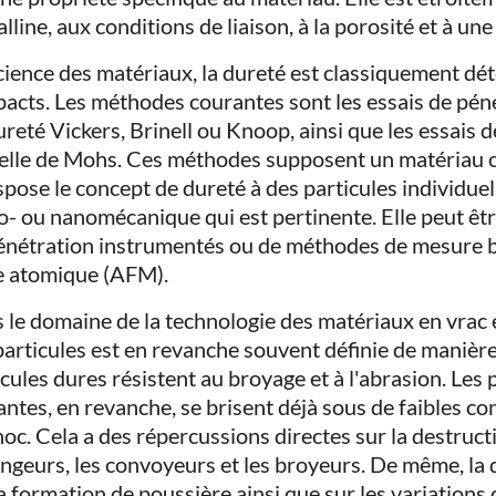
alline, aux conditions de liaison, à la porosité et à un
cience des matériaux, la dureté est classiquement dé
acts. Les méthodes courantes sont les essais de pénét
ureté Vickers, Brinell ou Knoop, ainsi que les essais 
helle de Mohs. Ces méthodes supposent un matériau co
spose le concept de dureté à des particules individuell
o- ou nanomécanique qui est pertinente. Elle peut êtr
énétration instrumentés ou de méthodes de mesure b
e atomique (AFM).
 le domaine de la technologie des matériaux en vrac e
particules est en revanche souvent définie de manière
icules dures résistent au broyage et à l'abrasion. Les 
antes, en revanche, se brisent déjà sous de faibles co
hoc. Cela a des répercussions directes sur la destruct
ngeurs, les convoyeurs et les broyeurs. De même, la d
a formation de poussière ainsi que sur les variations 