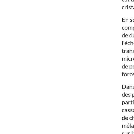
crist
En s
comp
de d
l'éc
tran
micr
de p
forc
Dans
des 
part
cass
de c
méla
sur l