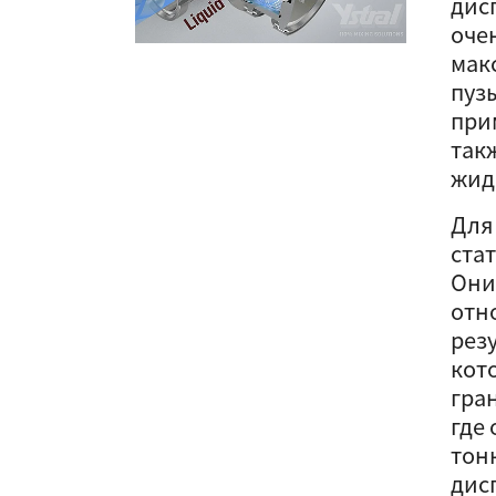
дис
оче
мак
пуз
при
так
жид
Для
ста
Они
отн
рез
кот
гра
где
тон
дис