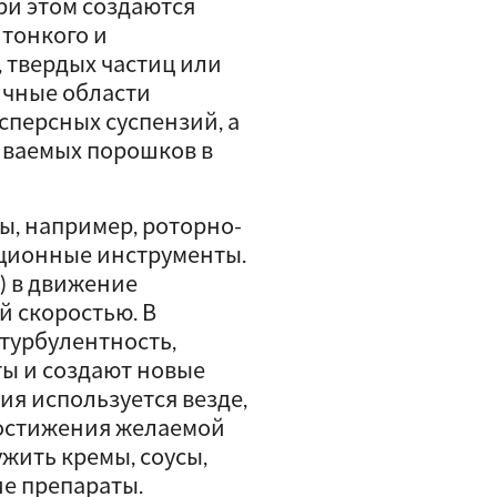
ри этом создаются
 тонкого и
 твердых частиц или
ичные области
персных суспензий, а
иваемых порошков в
ы, например, роторно-
ционные инструменты.
) в движение
й скоростью. В
турбулентность,
ты и создают новые
я используется везде,
достижения желаемой
жить кремы, соусы,
ие препараты.