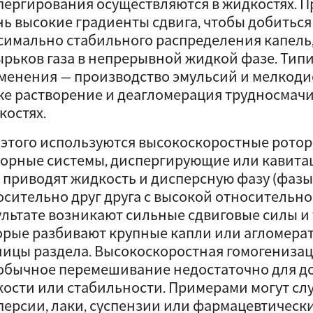
пергирования осуществляются в жидкостях. П
нь высокие градиенты сдвига, чтобы добиться
симально стабильного распределения капель,
ырьков газа в непрерывной жидкой фазе. Тип
менения — производство эмульсий и мелкодис
же растворение и деагломерация трудносмач
костях.
 этого используются высокоскоростные ротор
торные системы, диспергирующие или кавита
 приводят жидкость и дисперсную фазу (фазы
осительно друг друга с высокой относительно
ультате возникают сильные сдвиговые силы и 
орые разбивают крупные капли или агломера
ницы раздела. Высокоскоростная гомогенизаци
 обычное перемешивание недостаточно для 
кости или стабильности. Примерами могут слу
персии, лаки, суспензии или фармацевтическ