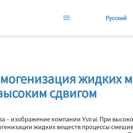
Русский
омогенизация жидких 
 высоким сдвигом
ва – изображение компании Ystral. При высок
огенизации жидких веществ процессы смеши