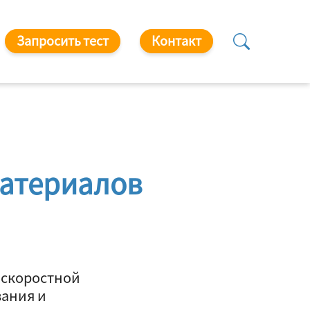
Запросить тест
Контакт
материалов
оскоростной
вания и