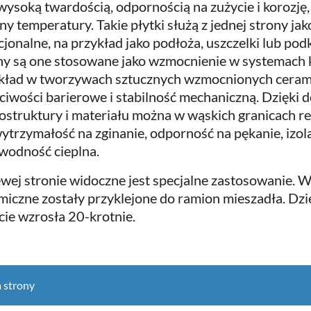
wysoką twardością, odpornością na zużycie i korozję,
ny temperatury. Takie płytki służą z jednej strony j
cjonalne, na przykład jako podłoża, uszczelki lub podk
ny są one stosowane jako wzmocnienie w systemach
kład w tworzywach sztucznych wzmocnionych cerami
ciwości barierowe i stabilność mechaniczną. Dzięki 
ostruktury i materiału można w wąskich granicach re
wytrzymałość na zginanie, odporność na pękanie, izola
wodność cieplna.
ewej stronie widoczne jest specjalne zastosowanie.
miczne zostały przyklejone do ramion mieszadła. Dz
cie wzrosła 20-krotnie.
 strony