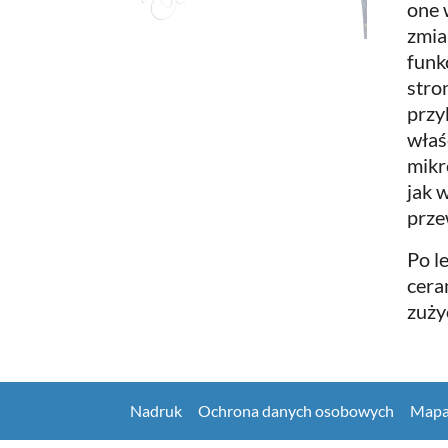
one 
zmia
funk
stro
przy
właś
mikr
jak 
prze
Po l
cera
zuży
Nadruk
Ochrona danych osobowych
Mapa