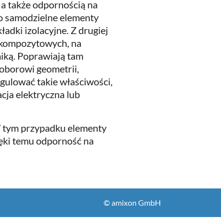
 a także odpornością na
ako samodzielne elementy
ładki izolacyjne. Z drugiej
 kompozytowych, na
ką. Poprawiają tam
doborowi geometrii,
gulować takie właściwości,
cja elektryczna lub
 W tym przypadku elementy
ięki temu odporność na
© amixon GmbH