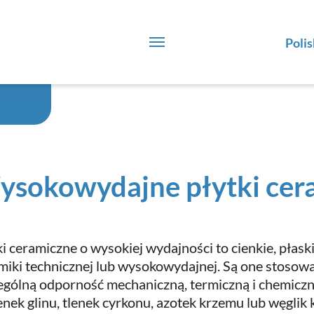
Polis
sokowydajne płytki cer
ki ceramiczne o wysokiej wydajności to cienkie, pła
miki technicznej lub wysokowydajnej. Są one stosowa
ególną odporność mechaniczną, termiczną i chemicz
lenek glinu, tlenek cyrkonu, azotek krzemu lub węglik