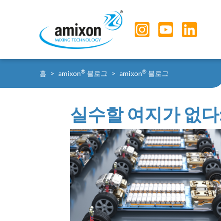
Skip to main navigation
Skip to main content
Skip to page footer
You are here:
®
®
홈
amixon
블로그
amixon
블로그
실수할 여지가 없다: