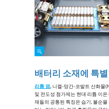
배터리 소재에 특별
리튬 염
,
니켈-망간-코발트 산화물(NMC
및 전도성 첨가제는 현대 리튬 이온
재들의 공통된 특징은 습기, 불순물