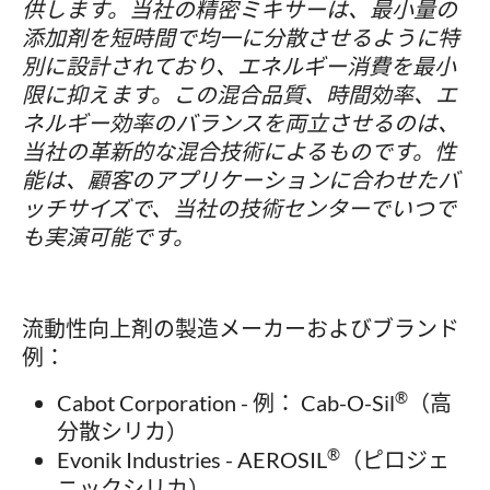
供します。当社の精密ミキサーは、最小量の
添加剤を短時間で均一に分散させるように特
別に設計されており、エネルギー消費を最小
限に抑えます。この混合品質、時間効率、エ
ネルギー効率のバランスを両立させるのは、
当社の革新的な混合技術によるものです。性
能は、顧客のアプリケーションに合わせたバ
ッチサイズで、当社の技術センターでいつで
も実演可能です。
流動性向上剤の製造メーカーおよびブランド
例：
®
Cabot Corporation - 例： Cab-O-Sil
（高
分散シリカ）
®
Evonik Industries - AEROSIL
（ピロジェ
ニックシリカ）