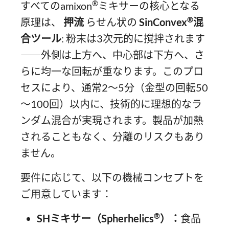
®
すべてのamixon
ミキサーの核心となる
®
原理は、
押流
らせん状の
SinConvex
混
合ツール
: 粉末は3次元的に撹拌されます
――外側は上方へ、中心部は下方へ、さ
らに均一な回転が重なります。このプロ
セスにより、通常2～5分（金型の回転50
～100回）以内に、技術的に理想的なラ
ンダム混合が実現されます。製品が加熱
されることもなく、分離のリスクもあり
ません。
要件に応じて、以下の機械コンセプトを
ご用意しています：
®
SHミキサー（Spherhelics
）：
食品