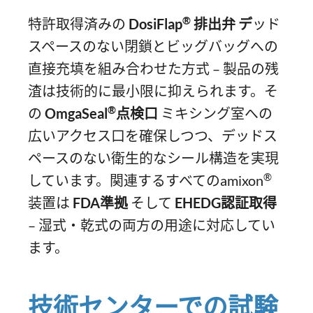
®
特許取得済みの
DosiFlap
排出弁 デ
ッド
スペースのない閉鎖とビッグバッグへの
直接充填を組み合わせた方式 – 製品の残
渣は技術的に最小限に抑えられます。そ
®
の
OmgaSeal
点検口
ミキシング室への
広いアクセス口を確保しつつ、デッドス
ペースのない衛生的なシール構造を実現
®
しています。関連するすべてのamixon
装置は
FDA準拠
そして
EHEDG認証取得
– 湿式・乾式の両方の用途に対応してい
ます。
技術センターでの試験