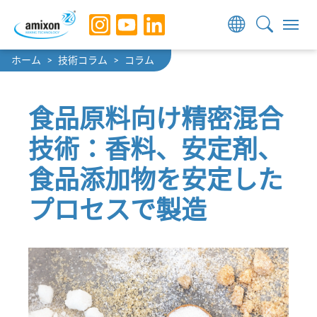
Skip to main navigation
Skip to main content
Skip to page footer
You are here:
ホーム
技術コラム
コラム
食品原料向け精密混合
技術：香料、安定剤、
食品添加物を安定した
プロセスで製造