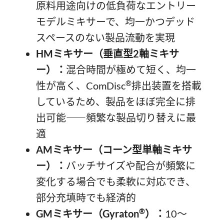
原料用途向けの低負荷なエントリー
モデルミキサーで、均一かつデッド
スペースのない製品流動を実現
HMミキサー（垂直型2軸ミキサ
ー）：
混合時間が極めて短く、均一
®
性が高く、ComDisc
排出装置を搭載
しているため、製品をほぼ完全に排
出可能――頻繁な製品切り替えに最
適
AMミキサー（コーン型単軸ミキサ
ー）：
バッチサイズや配合が頻繁に
変化する場合でも柔軟に対応でき、
部分充填時でも経済的
®
GMミキサー（Gyraton
）：
10～