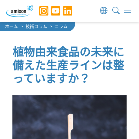
Skip to main navigation
Skip to main content
Skip to page footer
You are here:
ホーム
技術コラム
コラム
植物由来食品の未来に
備えた生産ラインは整
っていますか？