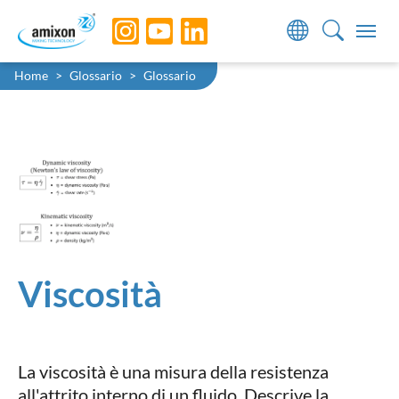
Skip to main navigation
Skip to main content
Skip to page footer
You are here:
Home
Glossario
Glossario
Viscosità
La viscosità è una misura della resistenza
all'attrito interno di un fluido. Descrive la