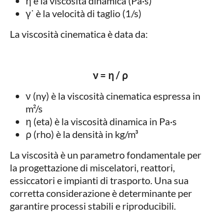
η è la viscosità dinamica (Pa·s)
γ˙ è la velocità di taglio (1/s)
La viscosità cinematica è data da:
ν = η / ρ
ν (ny) è la viscosità cinematica espressa in
m²/s
η (eta) è la viscosità dinamica in Pa·s
ρ (rho) è la densità in kg/m³
La viscosità è un parametro fondamentale per
la progettazione di miscelatori, reattori,
essiccatori e impianti di trasporto. Una sua
corretta considerazione è determinante per
garantire processi stabili e riproducibili.