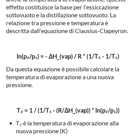
effetto costituisce la base per l'essiccazione
sottovuoto e la distillazione sottovuoto. La
relazione tra pressione e temperatura è
descritta dall'equazione di Clausius-Clapeyron.
ln(p₂/p₁) = - ΔH_(vap) / R * (1/T₂ - 1/T₁)
Da questa equazione è possibile calcolare la
temperatura di evaporazione a una nuova
pressione.
T₂ = 1 / (1/T₁ - (R/ΔH_(vap)) * ln(p₂/p₁))
T₂ è la temperatura di evaporazione alla
nuova pressione (K)