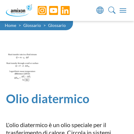
Skip to main navigation
Skip to main content
Skip to page footer
You are here:
Home
Glossario
Glossario
Olio diatermico
L'olio diatermico è un olio speciale per il
trasferimento di calore. Circola in sistemi