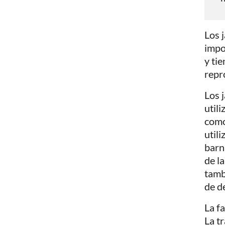
Los 
impo
y ti
repr
Los 
util
como
util
barni
de l
tamb
de d
La f
La tr