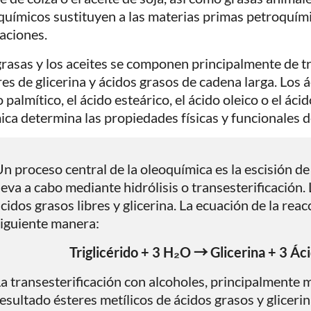
químicos sustituyen a las materias primas petroquí
caciones.
grasas y los aceites se componen principalmente de tr
res de glicerina y ácidos grasos de cadena larga. Los á
 palmítico, el ácido esteárico, el ácido oleico o el ác
ica determina las propiedades físicas y funcionales d
n proceso central de la oleoquímica es la escisión de l
leva a cabo mediante hidrólisis o transesterificación.
cidos grasos libres y glicerina. La ecuación de la reacc
iguiente manera:
Triglicérido + 3 H₂O → Glicerina + 3 Ác
a transesterificación con alcoholes, principalmente
esultado ésteres metílicos de ácidos grasos y glicerin