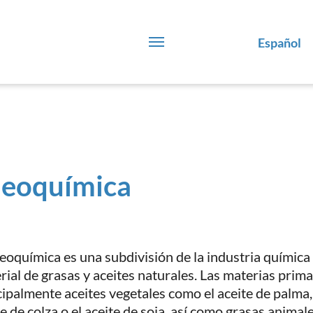
Español
leoquímica
leoquímica es una subdivisión de la industria química
rial de grasas y aceites naturales. Las materias prima
cipalmente aceites vegetales como el aceite de palma, e
te de colza o el aceite de soja, así como grasas animal