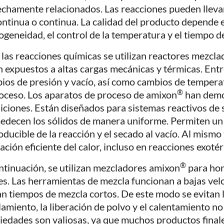
echamente relacionados. Las reacciones pueden lleva
ontinua o continua. La calidad del producto depende 
geneidad, el control de la temperatura y el tiempo 
 las reacciones químicas se utilizan reactores mezcla
n expuestos a altas cargas mecánicas y térmicas. Entr
ios de presión y vacío, así como cambios de temper
®
roceso. Los aparatos de proceso de amixon
han demos
iciones. Están diseñados para sistemas reactivos de s
decen los sólidos de manera uniforme. Permiten un 
oducible de la reacción y el secado al vacío. Al mism
ación eficiente del calor, incluso en reacciones exoté
®
ntinuación, se utilizan mezcladores amixon
para hom
les. Las herramientas de mezcla funcionan a bajas vel
an tiempos de mezcla cortos. De este modo se evitan 
llamiento, la liberación de polvo y el calentamiento n
iedades son valiosas, ya que muchos productos final