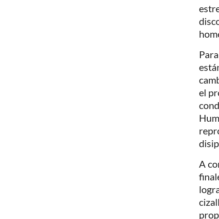
estr
disc
homo
Para
está
camb
el p
cond
Hume
repr
disip
A co
fina
logr
ciza
prop