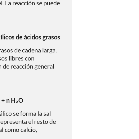
el. La reacción se puede
licos de ácidos grasos
rasos de cadena larga.
os libres con
n de reacción general
+ n H₂O
lico se forma la sal
representa el resto de
l como calcio,