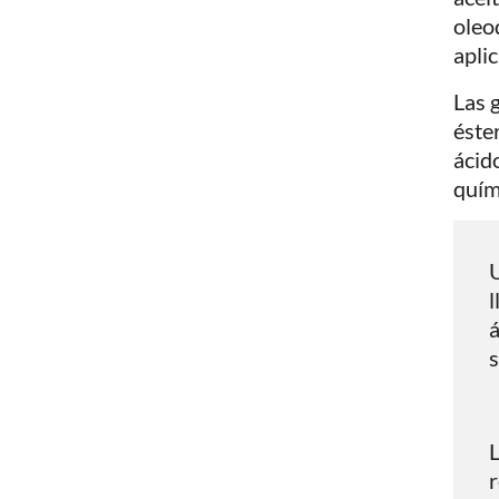
oleo
apli
Las 
éste
ácido
quím
U
l
á
s
L
r