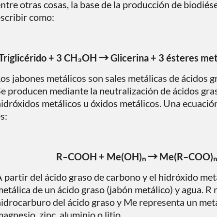
ntre otras cosas, la base de la producción de biodiés
scribir como:
Triglicérido + 3 CH₃OH → Glicerina + 3 ésteres metí
os jabones metálicos son sales metálicas de ácidos g
e producen mediante la neutralización de ácidos gras
idróxidos metálicos u óxidos metálicos. Una ecuació
s:
R–COOH + Me(OH)ₙ → Me(R–COO)ₙ 
 partir del ácido graso de carbono y el hidróxido metá
etálica de un ácido graso (jabón metálico) y agua. R 
idrocarburo del ácido graso y Me representa un meta
agnesio, zinc, aluminio o litio.