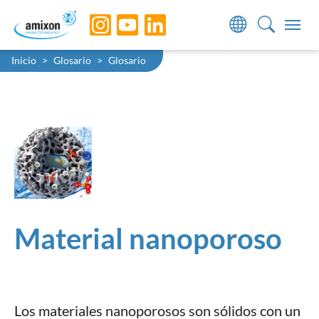
Skip to main navigation
Skip to main content
Skip to page footer
You are here:
Inicio
Glosario
Glosario
Material nanoporoso
Los materiales nanoporosos son sólidos con un