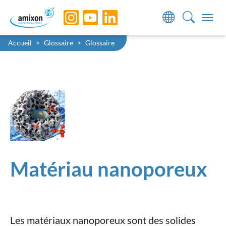
Skip to main navigation
Skip to main content
Skip to page footer
You are here:
Accueil
Glossaire
Glossaire
Matériau nanoporeux
Les matériaux nanoporeux sont des solides