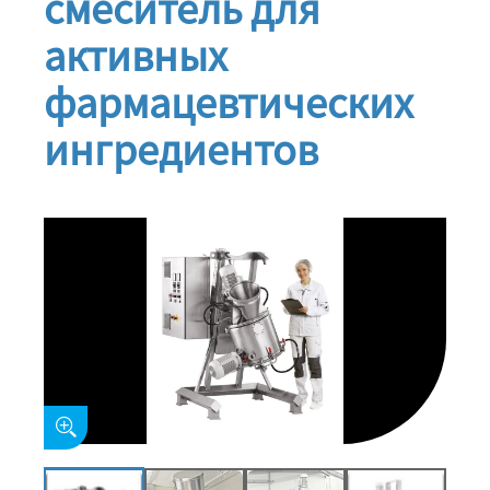
смеситель для
активных
фармацевтических
ингредиентов