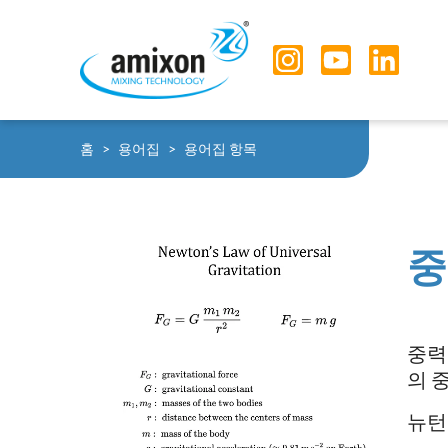
Skip to main navigation
Skip to main content
Skip to page footer
You are here:
홈
용어집
용어집 항목
중
중력
의 
뉴턴