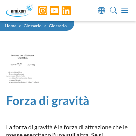
Skip to main navigation
Skip to main content
Skip to page footer
You are here:
Home
Glossario
Glossario
Forza di gravità
La forza di gravità è la forza di attrazione che le
masse esercitano l'una sull'altra. Se si