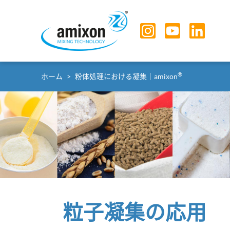
Skip to main navigation
Skip to main content
Skip to page footer
You are here:
®
ホーム
粉体処理における凝集｜amixon
粒子凝集の応用