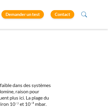
Demander un test
Contact
faible dans des systèmes
 domine, raison pour
ent plus ici. La plage du
ron 10⁻⁷ et 10⁻³ mbar.