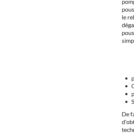
pomp
pous
le r
déga
pous
simp
p
Q
p
S
De f
d'obt
tech