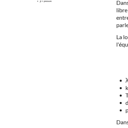
Dans 
libr
entr
parl
La l
l'équ
λ
k
T
d
p
Dans