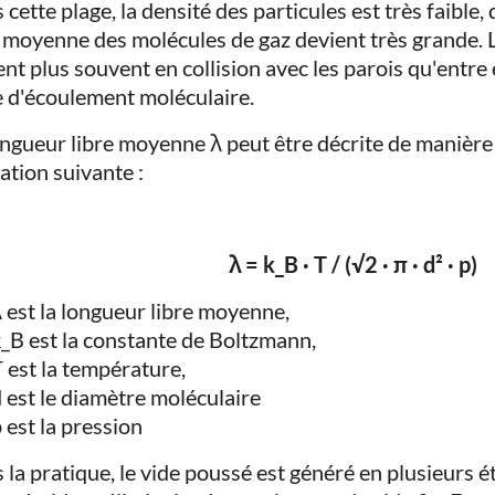
cette plage, la densité des particules est très faible,
e moyenne des molécules de gaz devient très grande. 
ent plus souvent en collision avec les parois qu'entre 
e d'écoulement moléculaire.
ongueur libre moyenne λ peut être décrite de manière i
ation suivante :
λ = k_B · T / (√2 · π · d² · p)
 est la longueur libre moyenne,
_B est la constante de Boltzmann,
 est la température,
 est le diamètre moléculaire
 est la pression
 la pratique, le vide poussé est généré en plusieurs é