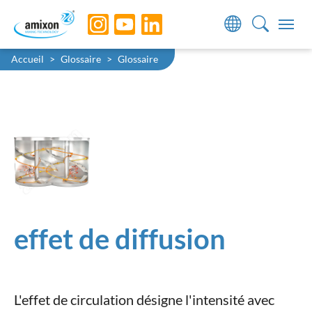
Skip to main navigation
Skip to main content
Skip to page footer
You are here:
Accueil
Glossaire
Glossaire
effet de diffusion
L'effet de circulation désigne l'intensité avec