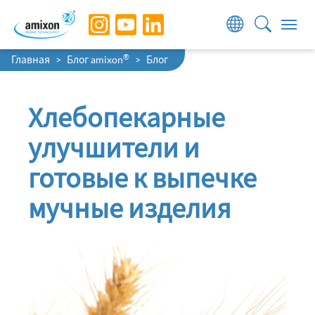
Skip to main navigation
Skip to main content
Skip to page footer
You are here:
®
Главная
Блог amixon
Блог
Хлебопекарные
улучшители и
готовые к выпечке
мучные изделия