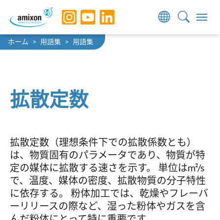
Skip to main navigation
Skip to main content
Skip to page footer
You are here:
ホーム
用語集
用語集
拡散定数
拡散定数（理想条件下での拡散係数とも）
は、物質固有のパラメータであり、物質が特
定の媒体に拡散する速さを示す。 単位はm²/s
で、温度、媒体の密度、拡散物質の分子特性
に依存する。 粉体加工では、乾燥やフレーバ
ーリリースの際など、湿った粉体やガスを含
んだ粉体にとって特に重要です。