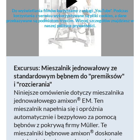
Do wyświetlania filmów korzystamy z usługi „YouTube”. Podczas
korzystania z serwisu wykorzystywane są pliki cookies, a dane
przekazywane są podmiotom trzecim. Więcej szczegółów znajdziesz w
naszej polityce prywatności.
Excursus: Mieszalnik jednowałowy ze
standardowym bębnem do "premiksów"
i "rozcierania"
Niniejsze omówienie dotyczy mieszalnika
®
jednowałowego amixon
EM. Ten
mieszalnik napełnia się i opróżnia
automatycznie i bezpyłowo za pomocą
bębnów z pokrywą firmy Müller. Te
®
mieszalniki bębnowe amixon
doskonale