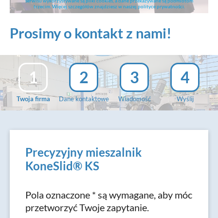
serwisu wykorzystywane są pliki cookies, a dane przekazywane są podmiotom
trzecim. Więcej szczegółów znajdziesz w naszej polityce prywatności.
Prosimy o kontakt z nami!
1
2
3
4
Twoja firma
Dane kontaktowe
Wiadomość
Wyślij
Precyzyjny mieszalnik
KoneSlid® KS
Pola oznaczone * są wymagane, aby móc
przetworzyć Twoje zapytanie.