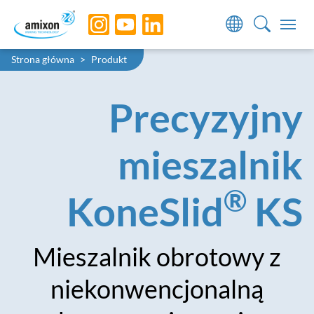
Skip to main navigation
Skip to main content
Skip to page footer
You are here:
Strona główna
Produkt
Precyzyjny
mieszalnik
®
KoneSlid
KS
Mieszalnik obrotowy z
niekonwencjonalną