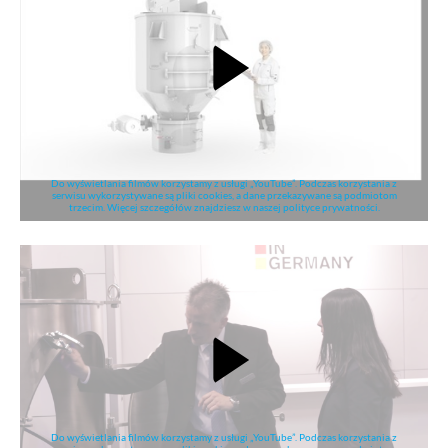
Do wyświetlania filmów korzystamy z usługi „YouTube”. Podczas korzystania z
serwisu wykorzystywane są pliki cookies, a dane przekazywane są podmiotom
trzecim. Więcej szczegółów znajdziesz w naszej polityce prywatności.
Do wyświetlania filmów korzystamy z usługi „YouTube”. Podczas korzystania z