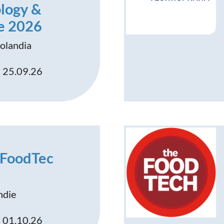
logy &
e 2026
olandia
- 25.09.26
 FoodTec
ndie
- 01.10.26