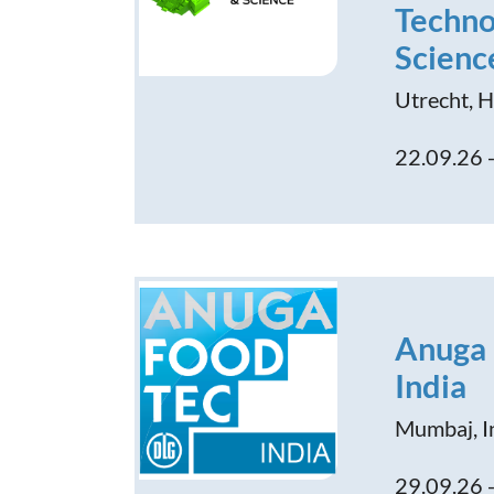
Techno
Scienc
Utrecht, H
22.09.26 
Anuga
India
Mumbaj, I
29.09.26 