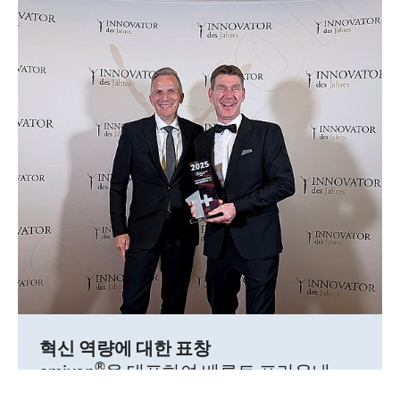
혁신 역량에 대한 표창
®
amixon
을 대표하여 베른트 프라우네
(Bernd Fraune)와 마티아스 베닝(Matthias