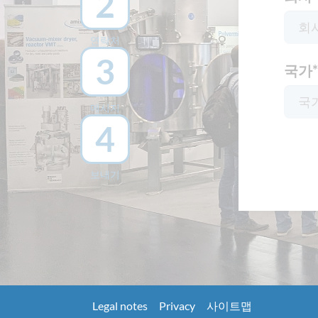
2
연락처
3
국가
*
메시지
4
보내기
Legal notes
Privacy
사이트맵