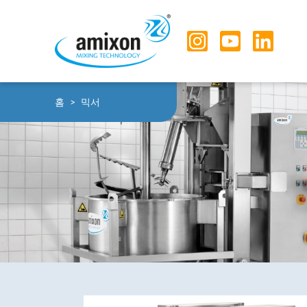
Skip to main navigation
Skip to main content
Skip to page footer
You are here:
홈
믹서