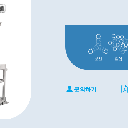
분산
혼입
문의하기