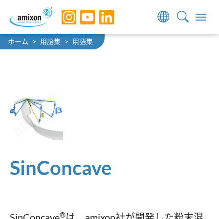
Skip to main navigation
Skip to main content
Skip to page footer
You are here:
ホーム
用語集
用語集
SinConcave
®
SinConcave
は、amixon社が開発した粉末混