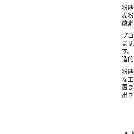
粉塵
麦粉
酸素
プロ
ます
す。
造的
粉塵
な工
置ま
出さ