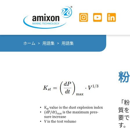
Skip to main navigation
Skip to main content
Skip to page footer
You are here:
ホーム
用語集
用語集
粉
「粉
質を
要で
す。