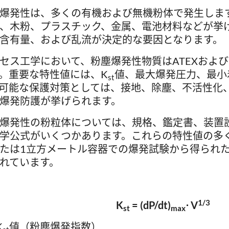
爆発性は、多くの有機および無機粉体で発生しま
、木粉、プラスチック、金属、電池材料などが挙
含有量、および乱流が決定的な要因となります。
セス工学において、粉塵爆発性物質はATEXおよび
。重要な特性値には、K
値、最大爆発圧力、最小
st
可能な保護対策としては、接地、除塵、不活性化
爆発防護が挙げられます。
爆発性の粉粒体については、規格、鑑定書、装置
学公式がいくつかあります。これらの特性値の多く
たは1立方メートル容器での爆発試験から得られ
れています。
1/3
K
= (dP/dt)
⋅ V
st
max
K
値（粉塵爆発指数）