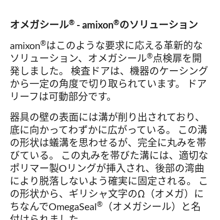
®
®
オメガシール
- amixon
のソリューション
®
amixon
はこのような要求に応える革新的な
®
ソリューション、オメガシール
点検扉を開
発しました。 検査ドアは、機器のケーシング
から一定の角度で切り取られています。 ドア
リーフは可動部分です。
器具の壁の表面には溝が削り出されており、
底に向かってわずかに広がっている。 この溝
の形状は蟻溝を思わせるが、完全に丸みを帯
びている。 この丸みを帯びた溝には、適切な
ポリマー製Oリングが挿入され、後部の湾曲
により脱落しないよう確実に固定される。 こ
の形状から、ギリシャ文字のΩ（オメガ）に
®
ちなんでOmegaSeal
（オメガシール）と名
付けられました。