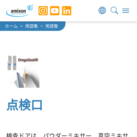
Skip to main navigation
Skip to main content
Skip to page footer
You are here:
ホーム
用語集
用語集
点検口
検査ドアは、パウダーミキサー、真空ミキサ