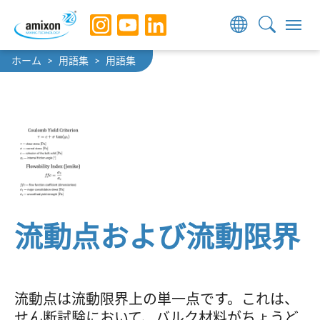
Skip to main navigation
Skip to main content
Skip to page footer
You are here:
ホーム
用語集
用語集
流動点および流動限界
流動点は流動限界上の単一点です。これは、
せん断試験において、バルク材料がちょうど