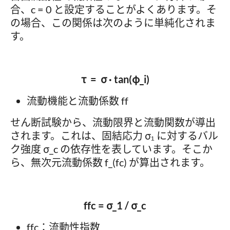
合、c = 0 と設定することがよくあります。そ
の場合、この関係は次のように単純化されま
す。
τ = σ · tan(φ_i)
流動機能と流動係数 ff
せん断試験から、流動限界と流動関数が導出
されます。これは、固結応力 σ₁ に対するバル
ク強度 σ_c の依存性を表しています。そこか
ら、無次元流動係数 f_(fc) が算出されます。
ffc = σ_1 / σ_c
ffc：流動性指数