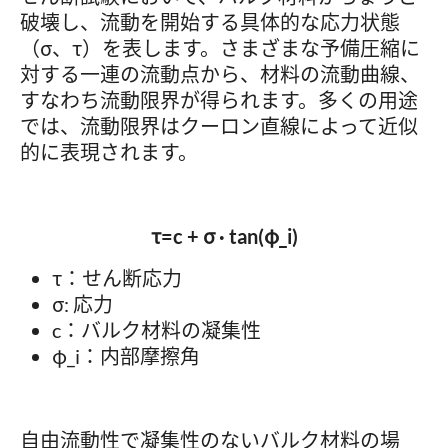
破壊し、流動を開始する具体的な応力状態
（σ、τ）を表します。さまざまな予備圧縮に
対する一連の流動点から、材料の流動曲線、
すなわち流動限界が得られます。多くの用途
では、流動限界はクーロン直線によって近似
的に表現されます。
τ=c + σ · tan(φ_i)
τ：せん断応力
σ: 応力
c：バルク材料の凝集性
φ_i：内部摩擦角
自由流動性で凝集性のないバルク材料の場