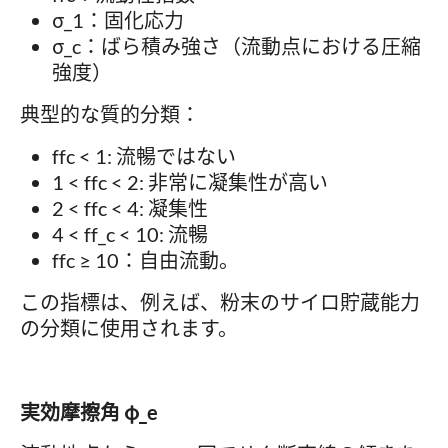
σ_1：固化応力
σ_c：ばら積み強さ（流動点における圧縮
強度）
典型的な質的分類：
ffc < 1: 流暢ではない
1 < ffc < 2: 非常に凝集性が高い
2 < ffc < 4: 凝集性
4 < ff_c < 10: 流暢
ffc ≥ 10：自由流動。
この指標は、例えば、粉末のサイロ貯蔵能力
の分類に使用されます。
実効摩擦角 φ_e