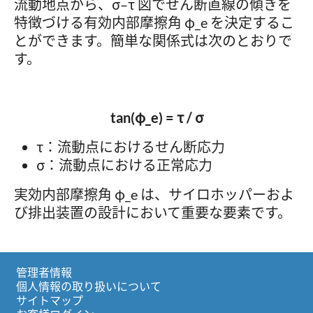
流動地点から、σ–τ 図でせん断直線の傾きを
特徴づける有効内部摩擦角 φ_e を決定するこ
とができます。簡単な関係式は次のとおりで
す。
tan(φ_e) = τ / σ
τ：流動点におけるせん断応力
σ：流動点における正常応力
実効内部摩擦角 φ_e は、サイロホッパーおよ
び排出装置の設計において重要な要素です。
管理者情報
個人情報の取り扱いについて
サイトマップ